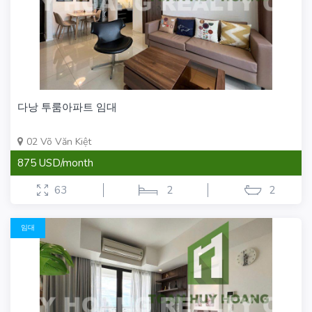
다낭 투룸아파트 임대
02 Võ Văn Kiệt
875 USD/month
63
2
2
임대