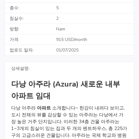
층수:
5
침실수:
2
방향:
Nam
가격:
915 USD/month
업로드 일자:
01/07/2025
상세설명:
다낭 아주라 (Azura) 새로운 내부
아파트 임대
다낭 아주라
아파트
소개합니다~
한강이
내려다
보이고
,
도시
전체의
뷰를
감상할
수
있는
아주라는
다낭에서
가
장
높은
거주
단지입니다
.
이러한
34
층
건물
아주라는
1~3
개의
침실이
있는
집과
두
개의
펜트하우스
,
총
225
가
구의
고급스러운
건물입니다
.
아주라
는 국제 학교와 병원