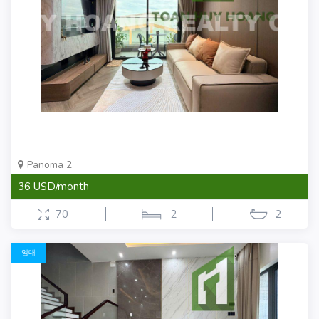
Panoma 2
36 USD/month
70
2
2
임대