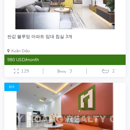
싼값 블루밍 아파트 임대 침실 3개
Xuân Diệu
980 USD/month
129
3
2
임대