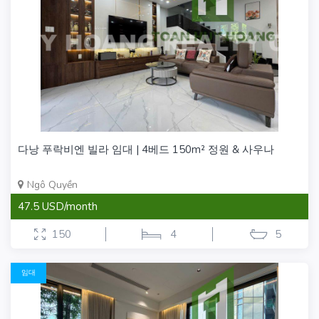
다낭 푸락비엔 빌라 임대 | 4베드 150m² 정원 & 사우나
Ngô Quyền
47.5 USD/month
150
4
5
임대