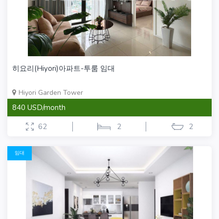
히요리(Hiyori)아파트-투룸 임대
Hiyori Garden Tower
840 USD/month
62
2
2
임대