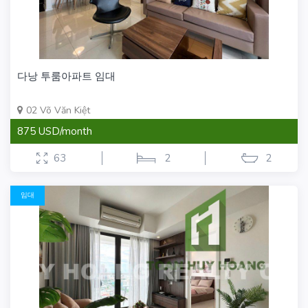
다낭 투룸아파트 임대
02 Võ Văn Kiệt
875 USD/month
63
2
2
임대