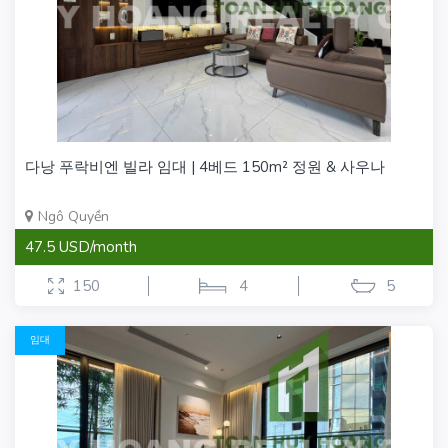
다낭 푸락비엔 빌라 임대 | 4베드 150m² 정원 & 사우나
Ngô Quyền
47.5 USD/month
150
4
5
임대