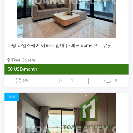
다낭 타임스퀘어 아파트 임대 | 2베드 85m² 코너 유닛
Time Square
50 USD/month
85
1
2
임대