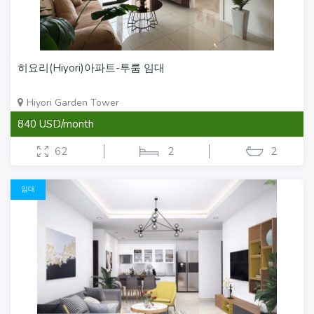
히요리(Hiyori)아파트-투룸 임대
Hiyori Garden Tower
840 USD/month
62
2
2
임대