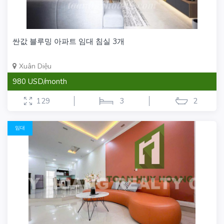
싼값 블루밍 아파트 임대 침실 3개
Xuân Diệu
980 USD/month
129
3
2
임대