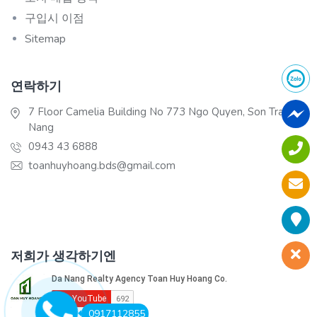
구입시 이점
Sitemap
연락하기
7 Floor Camelia Building No 773 Ngo Quyen, Son Tra, Da
Nang
0943 43 6888
toanhuyhoang.bds@gmail.com
저희가 생각하기엔
0917112855