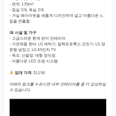
- 면적: 135m².
- 침실 3개, 욕실 2개.
- 거실 레이아웃을 새롭게 디자인하여 넓고 아름다운 느
낌을 연출함.
시설 및 가구
- 고급스러운 흰색 판지 인테리어.
- 가전제품 완비: LG 세탁기, 일렉트로룩스 건조기, LG 양
문형 냉장고, LG 65인치 TV.
- 욕조, 신발장, 대형 장식장.
- 아름다운 LED 조명 시스템.
임대 가격:
$1150
아래의
링크를
누르시면
내부
인테리어를
좀
더
감상하실
수
있습니다
.