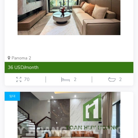
Panoma 2
36 USD/month
70
2
2
임대