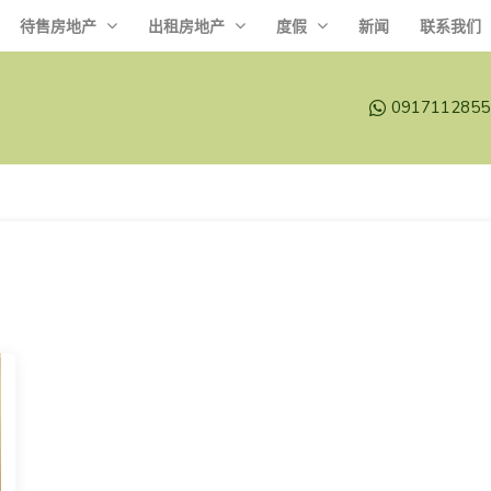
待售房地产
出租房地产
度假
新闻
联系我们
0917112855