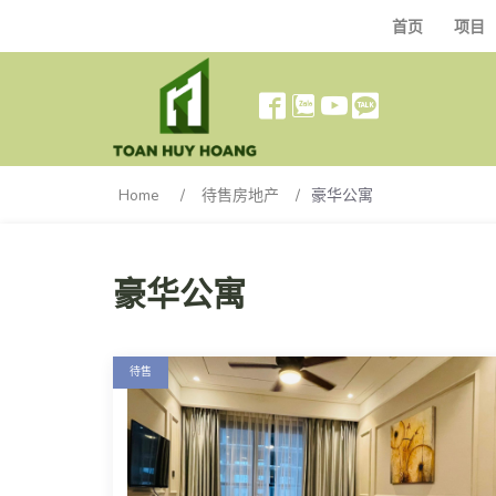
首页
项目
Home
/
待售房地产
/
豪华公寓
豪华公寓
待售