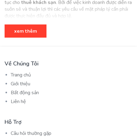
tục
cho
thuê khách sạn
. Bởi để việc kinh doanh được diễn ra
suôn sẻ và thuận lợi thì các yêu cầu về mặt pháp lý cần phải
được thực hiện đầy đủ và hợp lệ.
Thủ tục cần thiết khi cho
xem thêm
thuê khách sạn Đà Nẵng
CHUẨN BỊ HỢP ĐỒNG CHO THUÊ KHÁCH SẠN RÕ
Về Chúng Tôi
RÀNG ĐẦY ĐỦ
Trang chủ
Thủ tục đầu tiên cần phải thực hiện khi cho thuê nhà
Giới thiệu
nghỉ kinh doanh là phải làm hợp đồng cho thuê đầy
đủ. Đây là thủ tục đầu tiên bạn cần phải làm để tránh
Bất động sản
các vướng mắc, phát sinh giữa bên cho thuê và bên
Liên hệ
thuê.
Hỗ Trợ
GIẤY PHÉP ĐĂNG KÝ KINH DOANH TẠI ĐỊA CHỈ CHO
Câu hỏi thường gặp
THUÊ KHÁCH SẠN