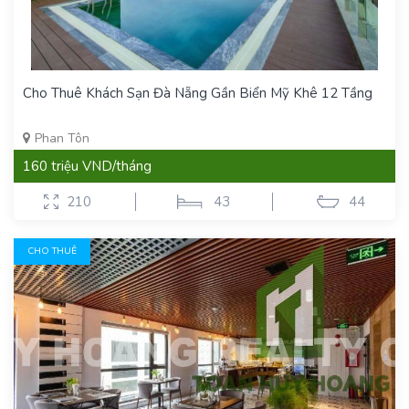
Cho Thuê Khách Sạn Đà Nẵng Gần Biển Mỹ Khê 12 Tầng
Phan Tôn
160 triệu VND/tháng
210
43
44
CHO THUÊ