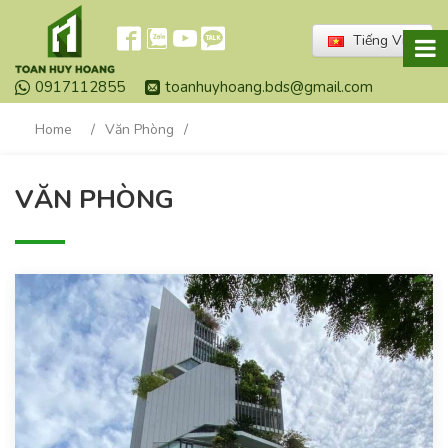
Tiếng Việt
0917112855
toanhuyhoang.bds@gmail.com
Home
/
Văn Phòng
/
VĂN PHÒNG