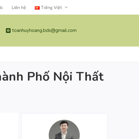
ức
Liên hệ
Tiếng Việt
toanhuyhoang.bds@gmail.com
ành Phố Nội Thất