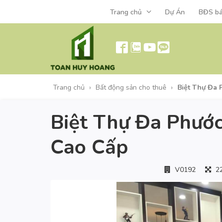
Trang chủ
Dự Án
BĐS b
Trang chủ
›
Bất động sản cho thuê
›
Biệt Thự Đa
Biệt Thự Đa Phướ
Cao Cấp
V0192
2