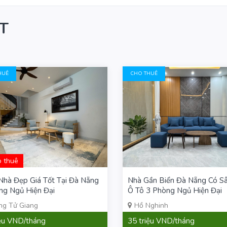
T
HUÊ
CHO THUÊ
o thuê
Nhà Đẹp Giá Tốt Tại Đà Nẵng
Nhà Gần Biển Đà Nẵng Có S
ng Ngủ Hiện Đại
Ô Tô 3 Phòng Ngủ Hiện Đại
ng Tử Giang
Hồ Nghinh
iệu VND/tháng
35 triệu VND/tháng