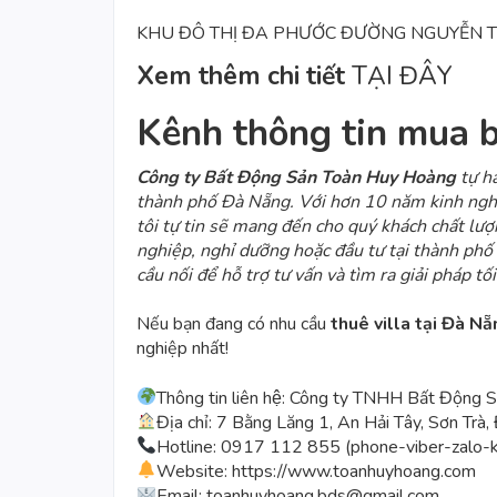
KHU ĐÔ THỊ ĐA PHƯỚC ĐƯỜNG NGUYỄN T
Xem thêm chi tiết
TẠI ĐÂY
Kênh thông tin mua 
Công ty Bất Động Sản Toàn Huy Hoàng
tự hà
thành phố Đà Nẵng. Với hơn 10 năm kinh ngh
tôi tự tin sẽ mang đến cho quý khách chất lượ
nghiệp, nghỉ dưỡng hoặc đầu tư tại thành ph
cầu nối để hỗ trợ tư vấn và tìm ra giải pháp t
Nếu bạn đang có nhu cầu
thuê villa tại Đà Nẵ
nghiệp nhất!
Thông tin liên hệ: Công ty TNHH Bất Động
Địa chỉ: 7 Bằng Lăng 1, An Hải Tây, Sơn Trà,
Hotline: 0917 112 855 (phone-viber-zalo-k
Website:
https://www.toanhuyhoang.com
Email: toanhuyhoang.bds@gmail.com