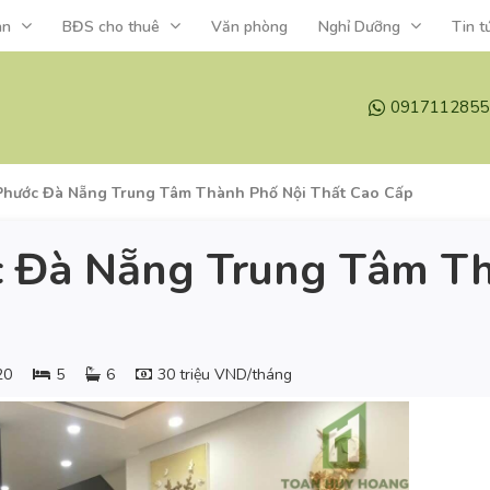
án
BĐS cho thuê
Văn phòng
Nghỉ Dưỡng
Tin t
0917112855
 Phước Đà Nẵng Trung Tâm Thành Phố Nội Thất Cao Cấp
c Đà Nẵng Trung Tâm Th
20
5
6
30 triệu VND/tháng