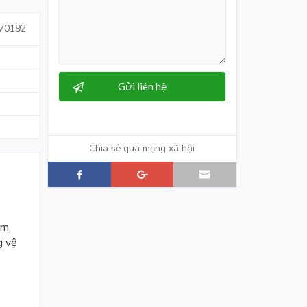
V0192
Chia sẻ qua mạng xã hội
2m,
g vệ