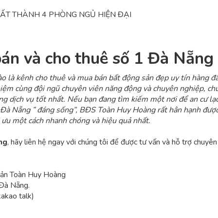
ẤT THÀNH 4 PHÒNG NGỦ HIỆN ĐẠI
bán và cho thuê số 1 Đà Nẵng
o là kênh cho thuê và mua bán bất động sản đẹp uy tín hàng đầ
iệm cùng đội ngũ chuyên viên năng động và chuyên nghiệp, ch
ng dịch vụ tốt nhất. Nếu bạn đang tìm kiếm một nơi để an cư lạ
ố Đà Nẵng ” đáng sống”, BĐS Toàn Huy Hoàng rất hân hạnh được
ối ưu một cách nhanh chóng và hiệu quả nhất.
ng
, hãy liên hệ ngay với chúng tôi để được tư vấn và hỗ trợ chuyên
 Sản Toàn Huy Hoàng
 Đà Nẵng.
akao talk)