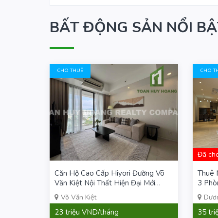
BẤT ĐỘNG SẢN NỔI BẬ
CHO THUÊ
CHO T
Đã ch
Căn Hộ Cao Cấp Hiyori Đường Võ
Thuê 
Văn Kiệt Nội Thất Hiện Đại Mới
3 Phò
100%
Võ Văn Kiệt
Dươ
23 triệu VND/tháng
35 tr