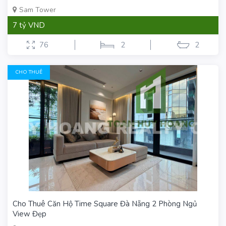
Sam Tower
7 tỷ VND
76
2
2
CHO THUÊ
Cho Thuê Căn Hộ Time Square Đà Nẵng 2 Phòng Ngủ
View Đẹp