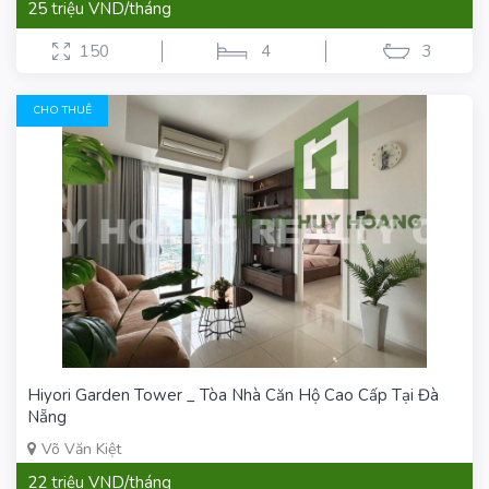
25 triệu VND/tháng
150
4
3
CHO THUÊ
Hiyori Garden Tower _ Tòa Nhà Căn Hộ Cao Cấp Tại Đà
Nẵng
Võ Văn Kiệt
22 triệu VND/tháng