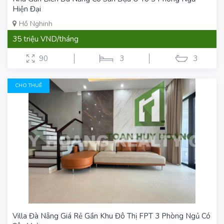
Hiện Đại
Hồ Nghinh
35 triệu VND/tháng
90
3
3
CHO THUÊ
Villa Đà Nẵng Giá Rẻ Gần Khu Đô Thị FPT 3 Phòng Ngủ Có