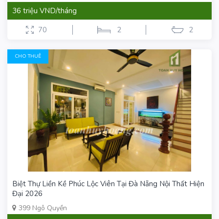
36 triệu VND/tháng
70
2
2
CHO THUÊ
Biệt Thự Liền Kề Phúc Lộc Viên Tại Đà Nẵng Nội Thất Hiện
Đại 2026
399 Ngô Quyền