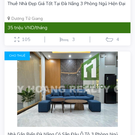
Thuê Nhà Đẹp Giá Tốt Tại Đà Nẵng 3 Phòng Ngủ Hiện Đại
Dương Tử Giang
35 triệu VND/tháng
105
3
4
CHO THUÊ
Nhà Gần Biển Đà Nẵng Có Sân Đậu Ô Tô 3 Phòng Ngủ