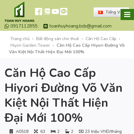
Tiếng Việt
0917112855
toanhuyhoang.bds@gmail.com
Trang chủ
›
Bất động sản cho thuê
›
Căn Hộ Cao Cấp
›
Hiyori Garden Tower
›
Căn Hộ Cao Cấp Hiyori Đường Võ
Văn Kiệt Nội Thất Hiện Đại Mới 100%
Căn Hộ Cao Cấp
Hiyori Đường Võ Văn
Kiệt Nội Thất Hiện
Đại Mới 100%
A0518
63
2
2
23 triệu VND/tháng