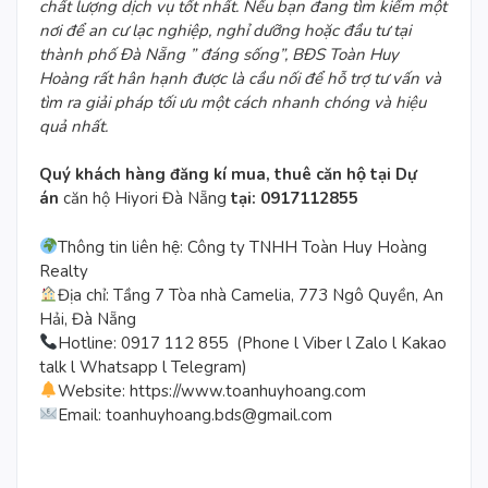
chất lượng dịch vụ tốt nhất. Nếu bạn đang tìm kiếm một
nơi để an cư lạc nghiệp, nghỉ dưỡng hoặc đầu tư tại
thành phố Đà Nẵng ” đáng sống”, BĐS Toàn Huy
Hoàng rất hân hạnh được là cầu nối để hỗ trợ tư vấn và
tìm ra giải pháp tối ưu một cách nhanh chóng và hiệu
quả nhất.
Quý khách hàng đăng kí mua, thuê căn hộ tại Dự
án
căn hộ Hiyori Đà Nẵng
tại: 0917112855
Thông tin liên hệ: Công ty TNHH Toàn Huy Hoàng
Realty
Địa chỉ: Tầng 7 Tòa nhà Camelia, 773 Ngô Quyền, An
Hải, Đà Nẵng
Hotline: 0917 112 855 (Phone l Viber l Zalo l Kakao
talk l Whatsapp l Telegram)
Website: https://www.toanhuyhoang.com
Email: toanhuyhoang.bds@gmail.com