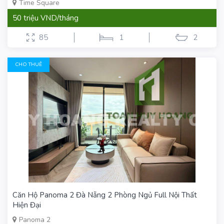
Time Square
50 triệu VND/tháng
85
1
2
CHO THUÊ
Căn Hộ Panoma 2 Đà Nẵng 2 Phòng Ngủ Full Nội Thất
Hiện Đại
Panoma 2