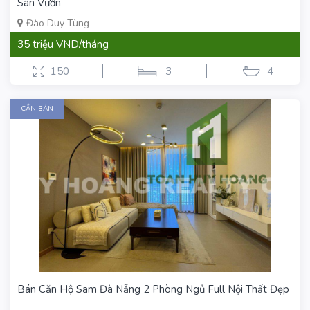
Sân Vườn
Đào Duy Tùng
35 triệu VND/tháng
150
3
4
CẦN BÁN
Bán Căn Hộ Sam Đà Nẵng 2 Phòng Ngủ Full Nội Thất Đẹp