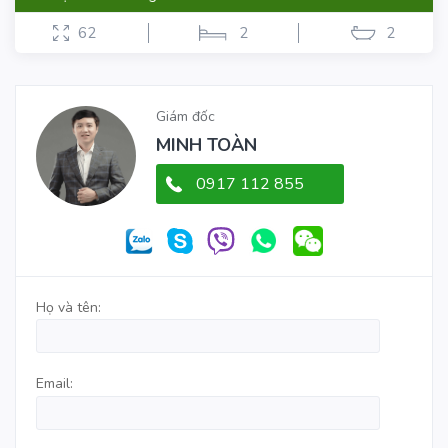
62
2
2
Giám đốc
MINH TOÀN
0917 112 855
Họ và tên:
Email: