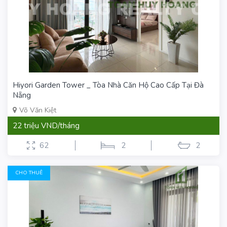
Hiyori Garden Tower _ Tòa Nhà Căn Hộ Cao Cấp Tại Đà
Nẵng
Võ Văn Kiệt
22 triệu VND/tháng
62
2
2
CHO THUÊ