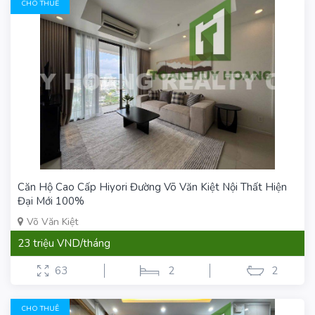
CHO THUÊ
Căn Hộ Cao Cấp Hiyori Đường Võ Văn Kiệt Nội Thất Hiện
Đại Mới 100%
Võ Văn Kiệt
23 triệu VND/tháng
63
2
2
CHO THUÊ