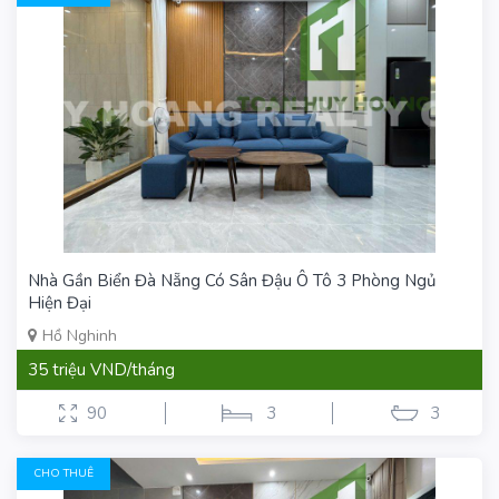
Nhà Gần Biển Đà Nẵng Có Sân Đậu Ô Tô 3 Phòng Ngủ
Hiện Đại
Hồ Nghinh
35 triệu VND/tháng
90
3
3
CHO THUÊ