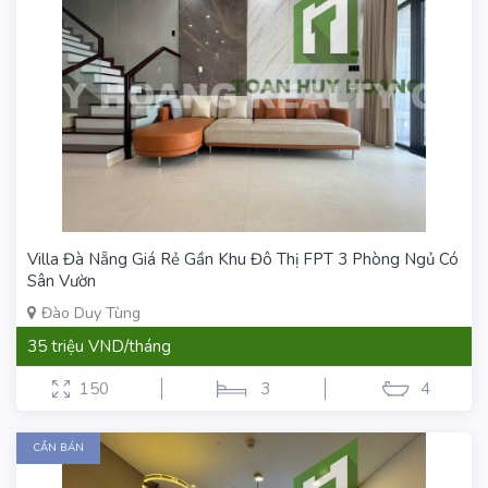
Villa Đà Nẵng Giá Rẻ Gần Khu Đô Thị FPT 3 Phòng Ngủ Có
Sân Vườn
Đào Duy Tùng
35 triệu VND/tháng
150
3
4
CẦN BÁN