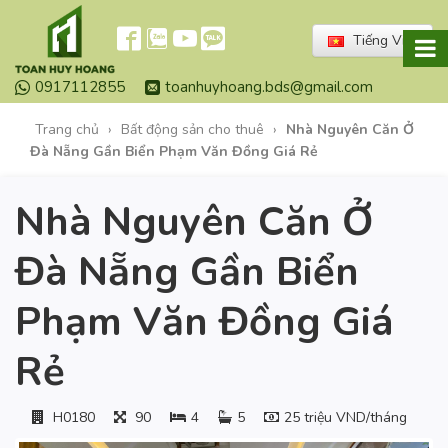
Tiếng Việt
0917112855
toanhuyhoang.bds@gmail.com
Trang chủ
›
Bất động sản cho thuê
›
Nhà Nguyên Căn Ở
Đà Nẵng Gần Biển Phạm Văn Đồng Giá Rẻ
Nhà Nguyên Căn Ở
Đà Nẵng Gần Biển
Phạm Văn Đồng Giá
Rẻ
H0180
90
4
5
25 triệu VND/tháng