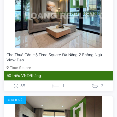
Cho Thuê Căn Hộ Time Square Đà Nẵng 2 Phòng Ngủ
View Đẹp
Time Square
50 triệu VND/tháng
85
1
2
CHO THUÊ