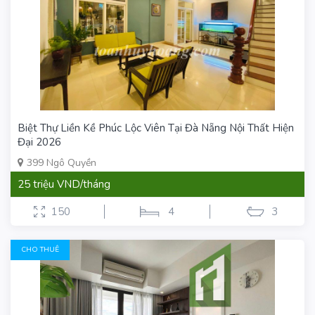
Biệt Thự Liền Kề Phúc Lộc Viên Tại Đà Nẵng Nội Thất Hiện
Đại 2026
399 Ngô Quyền
25 triệu VND/tháng
150
4
3
CHO THUÊ