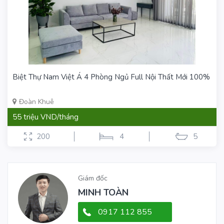
Biệt Thự Nam Việt Á 4 Phòng Ngủ Full Nội Thất Mới 100%
Đoàn Khuê
55 triệu VND/tháng
200
4
5
Giám đốc
MINH TOÀN
0917 112 855