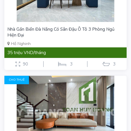
Nhà Gần Biển Đà Nẵng Có Sân Đậu Ô Tô 3 Phòng Ngủ
Hiện Đại
Hồ Nghinh
35 triệu VND/tháng
90
3
3
CHO THUÊ