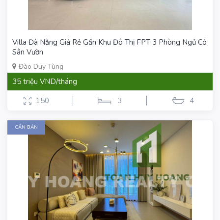
Villa Đà Nẵng Giá Rẻ Gần Khu Đô Thị FPT 3 Phòng Ngủ Có
Sân Vườn
Đào Duy Tùng
35 triệu VND/tháng
150
3
4
CẦN BÁN