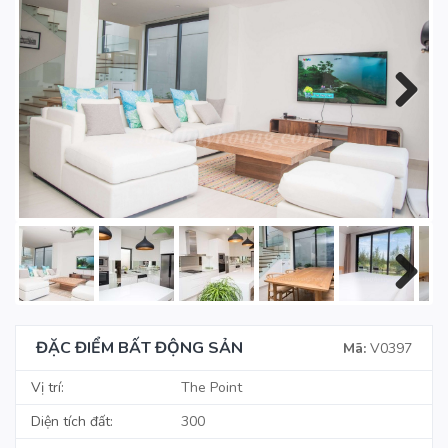
Next
Next
ĐẶC ĐIỂM BẤT ĐỘNG SẢN
Mã:
V0397
Vị trí:
The Point
Diện tích đất:
300