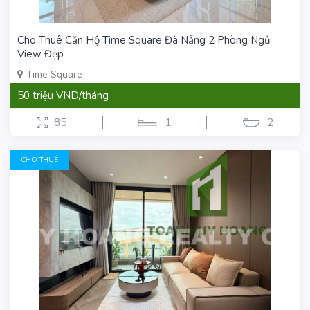
Cho Thuê Căn Hộ Time Square Đà Nẵng 2 Phòng Ngủ
View Đẹp
Time Square
50 triệu VND/tháng
85
1
2
CHO THUÊ