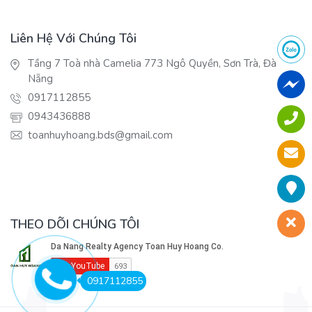
Liên Hệ Với Chúng Tôi
Tầng 7 Toà nhà Camelia 773 Ngô Quyền, Sơn Trà, Đà
Nẵng
0917112855
0943436888
toanhuyhoang.bds@gmail.com
THEO DÕI CHÚNG TÔI
0917112855