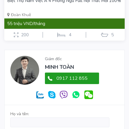
Biệt Thự Nam Việt Á 4 Phòng Ngủ Full Nội Thất Mới 100%
Đoàn Khuê
55 triệu VND/tháng
200
4
5
Giám đốc
MINH TOÀN
0917 112 855
Họ và tên: