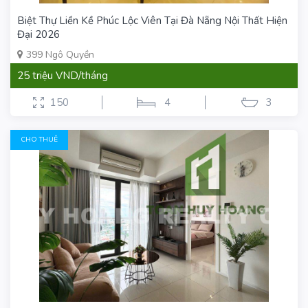
Biệt Thự Liền Kề Phúc Lộc Viên Tại Đà Nẵng Nội Thất Hiện
Đại 2026
399 Ngô Quyền
25 triệu VND/tháng
150
4
3
CHO THUÊ