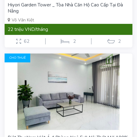
Hiyori Garden Tower _ Tòa Nhà Căn Hộ Cao Cấp Tại Đà
Nẵng
Võ Văn Kiệt
22 triệu VND/tháng
62
2
2
CHO THUÊ