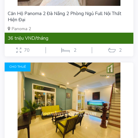
Căn Hộ Panoma 2 Đà Nẵng 2 Phòng Ngủ Full Nội Thất
Hiện Đại
Panoma 2
36 triệu VND/tháng
70
2
2
CHO THUÊ