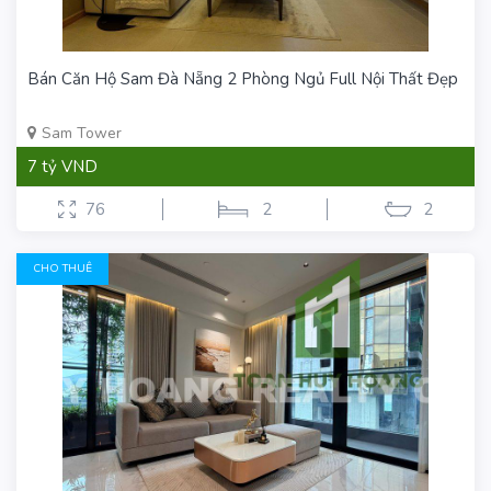
Bán Căn Hộ Sam Đà Nẵng 2 Phòng Ngủ Full Nội Thất Đẹp
Sam Tower
7 tỷ VND
76
2
2
CHO THUÊ