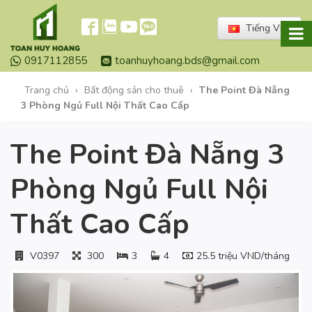
Tiếng Việt
0917112855
toanhuyhoang.bds@gmail.com
Trang chủ
›
Bất động sản cho thuê
›
The Point Đà Nẵng
3 Phòng Ngủ Full Nội Thất Cao Cấp
The Point Đà Nẵng 3
Phòng Ngủ Full Nội
Thất Cao Cấp
V0397
300
3
4
25.5 triệu VND/tháng