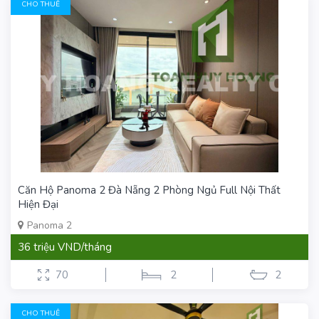
CHO THUÊ
Căn Hộ Panoma 2 Đà Nẵng 2 Phòng Ngủ Full Nội Thất
Hiện Đại
Panoma 2
36 triệu VND/tháng
70
2
2
CHO THUÊ