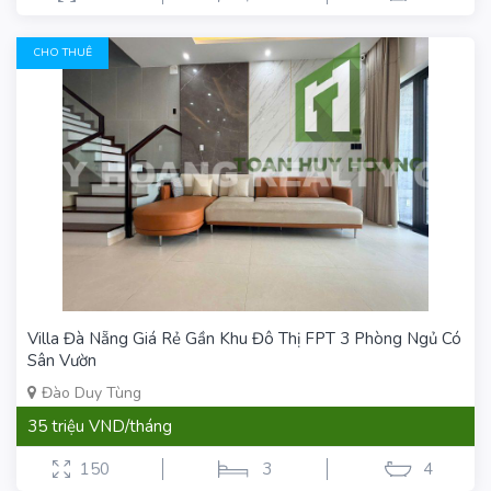
CHO THUÊ
Villa Đà Nẵng Giá Rẻ Gần Khu Đô Thị FPT 3 Phòng Ngủ Có
Sân Vườn
Đào Duy Tùng
35 triệu VND/tháng
150
3
4