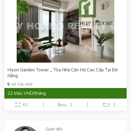
Hiyori Garden Tower _ Tòa Nhà Căn Hộ Cao Cấp Tại Đà
Nẵng
Võ Văn Kiệt
22 triệu VND/tháng
62
2
2
Giám đốc