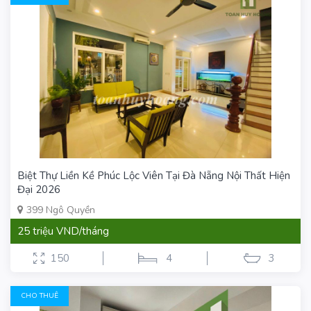
Biệt Thự Liền Kề Phúc Lộc Viên Tại Đà Nẵng Nội Thất Hiện
Đại 2026
399 Ngô Quyền
25 triệu VND/tháng
150
4
3
CHO THUÊ