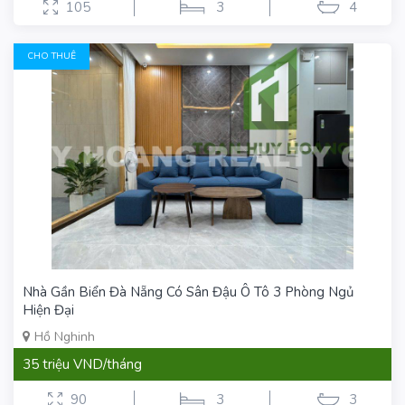
105
3
4
CHO THUÊ
Nhà Gần Biển Đà Nẵng Có Sân Đậu Ô Tô 3 Phòng Ngủ
Hiện Đại
Hồ Nghinh
35 triệu VND/tháng
90
3
3