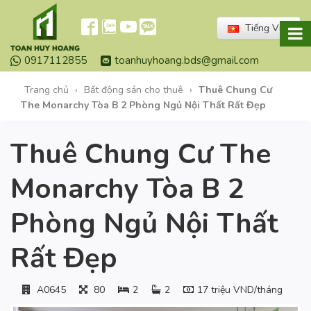
Tiếng Việt
0917112855
toanhuyhoang.bds@gmail.com
Trang chủ
›
Bất động sản cho thuê
›
Thuê Chung Cư
The Monarchy Tòa B 2 Phòng Ngủ Nội Thất Rất Đẹp
Thuê Chung Cư The
Monarchy Tòa B 2
Phòng Ngủ Nội Thất
Rất Đẹp
A0645
80
2
2
17 triệu VND/tháng