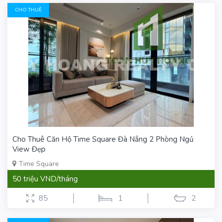
CHO THUÊ
Cho Thuê Căn Hộ Time Square Đà Nẵng 2 Phòng Ngủ
View Đẹp
Time Square
50 triệu VND/tháng
85
1
2