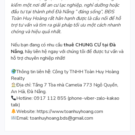
kiếm một nơi để an cư lạc nghiệp, nghỉ dưỡng hoặc
đầu tư tại thành phố Đà Nẵng ” đáng sống”, BĐS
Toàn Huy Hoàng rất hân hạnh được là cầu nối để hỗ
trợ tư vấn và tìm ra giải pháp tối ưu một cách nhanh
chóng và hiệu quả nhất.
Nếu bạn đang có nhu cầu
thuê CHUNG CƯ tại Đà
N
ẵ
ng
, hãy liên hệ ngay với chúng tôi để được tư vấn và
hỗ trợ chuyên nghiệp nhất!
Thông tin liên hệ: Công ty TNHH Toàn Huy Hoàng
Realty
Địa chỉ: Tầng 7 Tòa nhà Camelia 773 Ngô Quyền,
An Hải, Đà Nẵng.
Hotline: 0917 112 855 (phone-viber-zalo-kakao
talk)
Website:
https://www.toanhuyhoang.com
Email: toanhuyhoang.bds@gmail.com