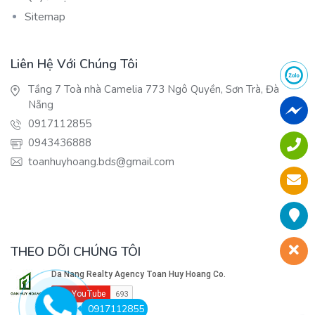
Sitemap
Liên Hệ Với Chúng Tôi
Tầng 7 Toà nhà Camelia 773 Ngô Quyền, Sơn Trà, Đà
Nẵng
0917112855
0943436888
toanhuyhoang.bds@gmail.com
THEO DÕI CHÚNG TÔI
0917112855