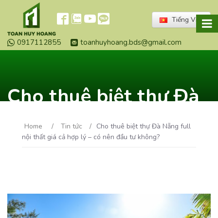
Tiếng Việt
0917112855
toanhuyhoang.bds@gmail.com
Cho thuê biệt thự Đà
Nẵng full nội thất giá
Home
/
Tin tức
/
Cho thuê biệt thự Đà Nẵng full
cả hợp lý – có nên đầu
nội thất giá cả hợp lý – có nên đầu tư không?
tư không?