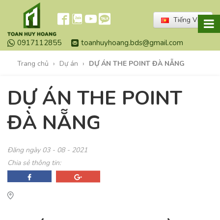
Tiếng Việt
0917112855
toanhuyhoang.bds@gmail.com
Trang chủ
›
Dự án
›
DỰ ÁN THE POINT ĐÀ NẴNG
DỰ ÁN THE POINT
ĐÀ NẴNG
Đăng ngày
03 - 08 - 2021
Chia sẻ thông tin: