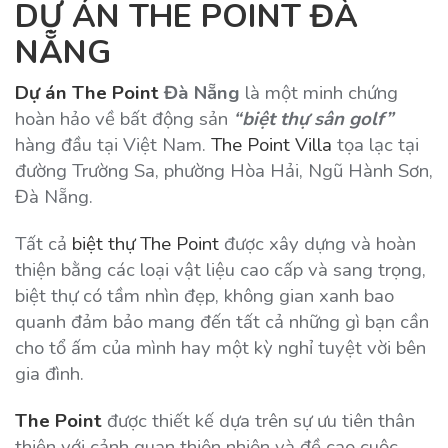
DỰ ÁN THE POINT ĐÀ
NẴNG
Dự án The Point
Đà Nẵng
là một minh chứng
hoàn hảo về bất động sản
“biệt thự sân golf”
hàng đầu tại Việt Nam.
The Point Villa
tọa lạc tại
đường Trường Sa, phường Hòa Hải, Ngũ Hành Sơn,
Đà Nẵng.
Tất cả
biệt thự The Point
được xây dựng và hoàn
thiện bằng các loại vật liệu cao cấp và sang trọng,
biệt thự có tầm nhìn đẹp, không gian xanh bao
quanh đảm bảo mang đến tất cả những gì bạn cần
cho tổ ấm của mình hay một kỳ nghỉ tuyệt vời bên
gia đình.
The Point
được thiết kế dựa trên sự ưu tiên thân
thiện với cảnh quan thiên nhiên và đề cao cuộc