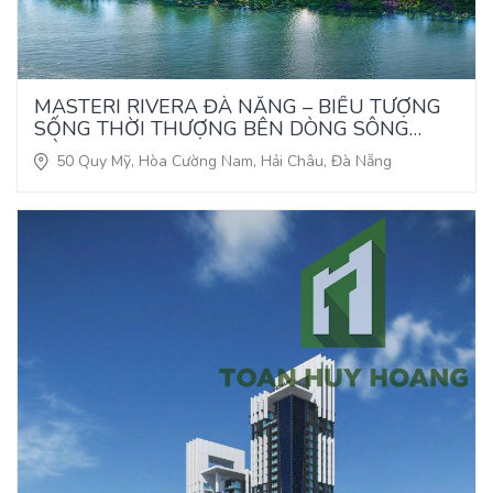
MASTERI RIVERA ĐÀ NẴNG – BIỂU TƯỢNG
SỐNG THỜI THƯỢNG BÊN DÒNG SÔNG
HÀN
50 Quy Mỹ, Hòa Cường Nam, Hải Châu, Đà Nẵng