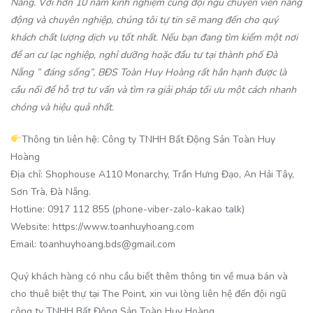
Nẵng. Với hơn 10 năm kinh nghiệm cùng đội ngũ chuyên viên năng
động và chuyên nghiệp, chúng tôi tự tin sẽ mang đến cho quý
khách chất lượng dịch vụ tốt nhất. Nếu bạn đang tìm kiếm một nơi
để an cư lạc nghiệp, nghỉ dưỡng hoặc đầu tư tại thành phố Đà
Nẵng ” đáng sống”, BĐS Toàn Huy Hoàng rất hân hạnh được là
cầu nối để hỗ trợ tư vấn và tìm ra giải pháp tối ưu một cách nhanh
chóng và hiệu quả nhất.
Thông tin liên hệ: Công ty TNHH Bất Động Sản Toàn Huy
Hoàng
Địa chỉ: Shophouse A110 Monarchy, Trần Hưng Đạo, An Hải Tây,
Sơn Trà, Đà Nẵng.
Hotline: 0917 112 855 (phone-viber-zalo-kakao talk)
Website: https://www.toanhuyhoang.com
Email: toanhuyhoang.bds@gmail.com
Quý khách hàng có nhu cầu biết thêm thông tin về mua bán và
cho thuê biệt thự tại The Point, xin vui lòng liên hệ đến đội ngũ
công ty TNHH Bất Động Sản Toàn Huy Hoàng.