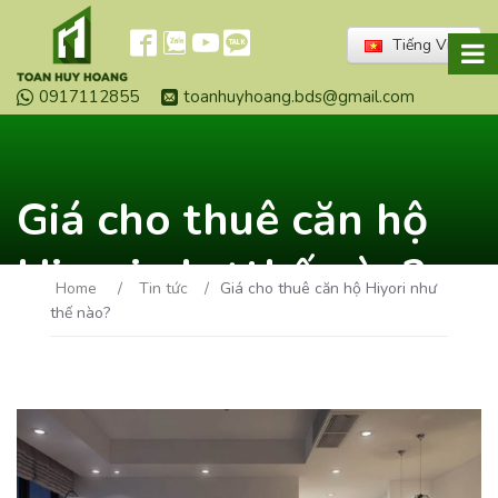
Tiếng Việt
0917112855
toanhuyhoang.bds@gmail.com
Giá cho thuê căn hộ
Hiyori như thế nào?
Home
/
Tin tức
/
Giá cho thuê căn hộ Hiyori như
thế nào?