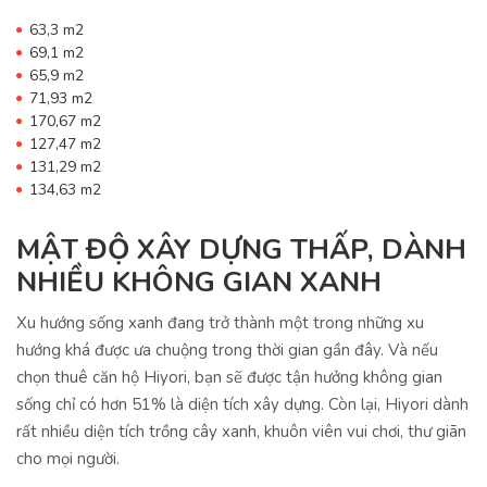
63,3 m2
69,1 m2
65,9 m2
71,93 m2
170,67 m2
127,47 m2
131,29 m2
134,63 m2
MẬT ĐỘ XÂY DỰNG THẤP, DÀNH
NHIỀU KHÔNG GIAN XANH
Xu hướng sống xanh đang trở thành một trong những xu
hướng khá được ưa chuộng trong thời gian gần đây. Và nếu
chọn thuê căn hộ Hiyori, bạn sẽ được tận hưởng không gian
sống chỉ có hơn 51% là diện tích xây dựng. Còn lại, Hiyori dành
rất nhiều diện tích trồng cây xanh, khuôn viên vui chơi, thư giãn
cho mọi người.